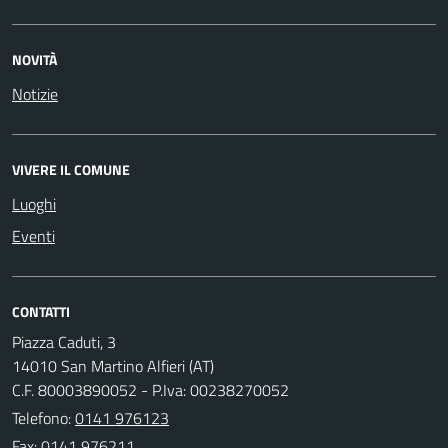
NOVITÀ
Notizie
VIVERE IL COMUNE
Luoghi
Eventi
CONTATTI
Piazza Caduti, 3
14010 San Martino Alfieri (AT)
C.F. 80003890052 - P.Iva: 00238270052
Telefono:
0141 976123
Fax: 0141 976211