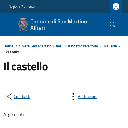
Regione Piemonte
Comune di San Martino
Alfieri
Home
/
Vivere San Martino Alfieri
/
Il nostro territorio
/
Gallerie
/
Il castello
Il castello
Condividi
Vedi azioni
Argomenti